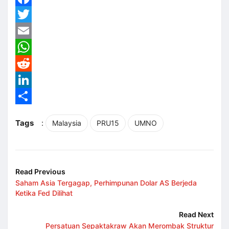
Facebook
Twitter
Email
WhatsApp
Reddit
LinkedIn
Share
Tags
:
Malaysia
PRU15
UMNO
Read Previous
Saham Asia Tergagap, Perhimpunan Dolar AS Berjeda
Ketika Fed Dilihat
Read Next
Persatuan Sepaktakraw Akan Merombak Struktur