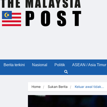
Berita terkini
Nasional
Politik
ASEAN / Asia Timur
Home
Sukan Berita
Keluar awal tidak…