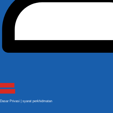
Contact
Sitemap
Dasar Privasi
|
syarat perkhidmatan