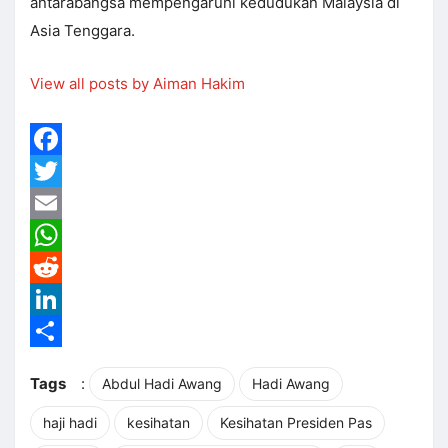
antarabangsa mempengaruhi kedudukan Malaysia di
Asia Tenggara.
View all posts by Aiman Hakim
Facebook
Twitter
Email
WhatsApp
Reddit
LinkedIn
Share
Tags
:
Abdul Hadi Awang
Hadi Awang
haji hadi
kesihatan
Kesihatan Presiden Pas