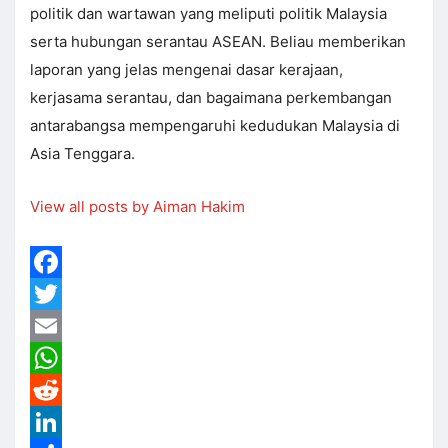
politik dan wartawan yang meliputi politik Malaysia
serta hubungan serantau ASEAN. Beliau memberikan
laporan yang jelas mengenai dasar kerajaan,
kerjasama serantau, dan bagaimana perkembangan
antarabangsa mempengaruhi kedudukan Malaysia di
Asia Tenggara.
View all posts by Aiman Hakim
Facebook
Twitter
Email
WhatsApp
Reddit