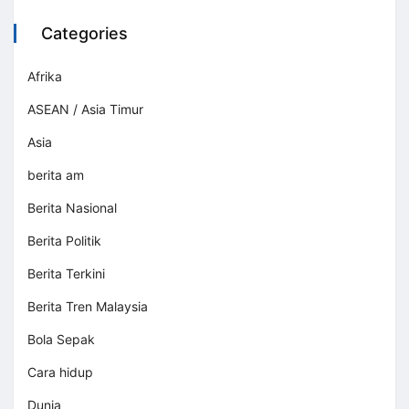
Categories
Afrika
ASEAN / Asia Timur
Asia
berita am
Berita Nasional
Berita Politik
Berita Terkini
Berita Tren Malaysia
Bola Sepak
Cara hidup
Dunia