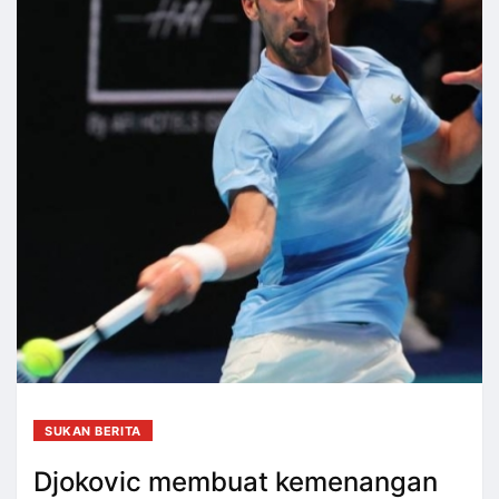
SUKAN BERITA
Djokovic membuat kemenangan