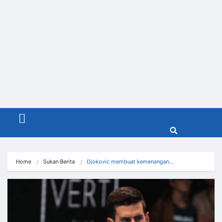
Menu
Home
Sukan Berita
Djokovic membuat kemenangan…