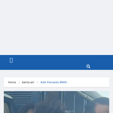
Menu
Home
berita am
Adik Pemandu BMW…