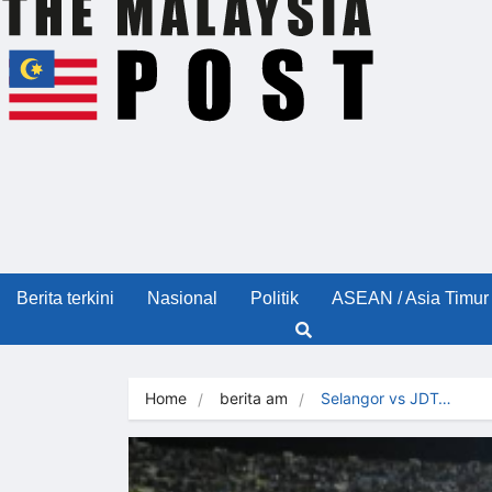
Berita terkini
Nasional
Politik
ASEAN / Asia Timur
Home
berita am
Selangor vs JDT…