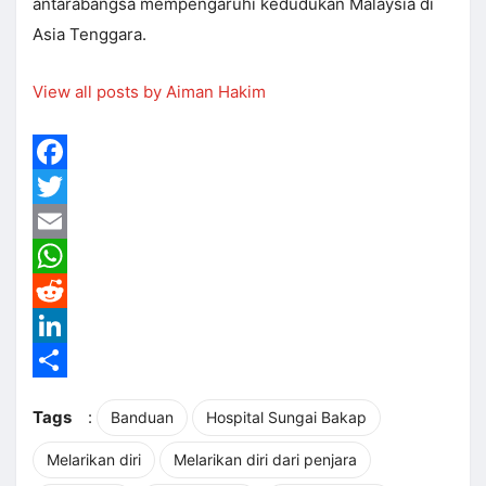
antarabangsa mempengaruhi kedudukan Malaysia di
Asia Tenggara.
View all posts by Aiman Hakim
Facebook
Twitter
Email
WhatsApp
Reddit
LinkedIn
Share
Tags
:
Banduan
Hospital Sungai Bakap
Melarikan diri
Melarikan diri dari penjara