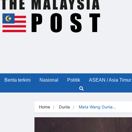
Berita terkini
Nasional
Politik
ASEAN / Asia Timur
Home
Dunia
Mata Wang Dunia…