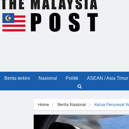
Berita terkini
Nasional
Politik
ASEAN / Asia Timur
Home
Berita Nasional
Ketua Penyiasat 