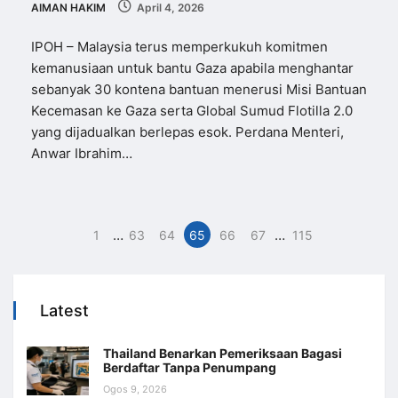
AIMAN HAKIM
April 4, 2026
IPOH – Malaysia terus memperkukuh komitmen
kemanusiaan untuk bantu Gaza apabila menghantar
sebanyak 30 kontena bantuan menerusi Misi Bantuan
Kecemasan ke Gaza serta Global Sumud Flotilla 2.0
yang dijadualkan berlepas esok. Perdana Menteri,
Anwar Ibrahim…
…
…
1
63
64
65
66
67
115
Latest
Thailand Benarkan Pemeriksaan Bagasi
Berdaftar Tanpa Penumpang
Ogos 9, 2026