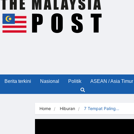
Berita terkini
Nasional
Politik
ASEAN / Asia Timur
Home
Hiburan
7 Tempat Paling…