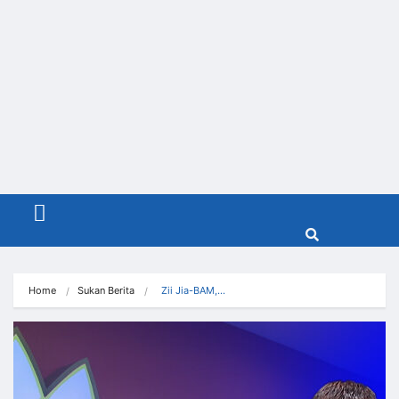
Menu
Home
Sukan Berita
  Zii Jia-BAM,…