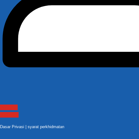
Contact
Sitemap
Dasar Privasi
|
syarat perkhidmatan