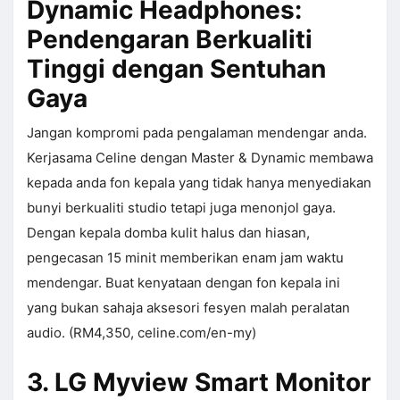
Dynamic Headphones:
Pendengaran Berkualiti
Tinggi dengan Sentuhan
Gaya
Jangan kompromi pada pengalaman mendengar anda.
Kerjasama Celine dengan Master & Dynamic membawa
kepada anda fon kepala yang tidak hanya menyediakan
bunyi berkualiti studio tetapi juga menonjol gaya.
Dengan kepala domba kulit halus dan hiasan,
pengecasan 15 minit memberikan enam jam waktu
mendengar. Buat kenyataan dengan fon kepala ini
yang bukan sahaja aksesori fesyen malah peralatan
audio. (RM4,350, celine.com/en-my)
3. LG Myview Smart Monitor