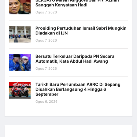
Sanggah Kenyataan Hadi
Ogos 7, 2026
Prosiding Pertuduhan Ismail Sabri Mungkin
Diadakan di IJN
Ogos 7, 2026
Bersatu Terkeluar Daripada PN Secara
Automatik, Kata Abdul Hadi Awang
Ogos 7, 2026
Tarikh Baru Perlumbaan ARRC Di Sepang
Disahkan Berlangsung 4 Hingga 6
September
Ogos 6, 2026