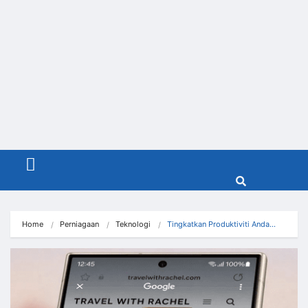
Menu
Home
Perniagaan
Teknologi
Tingkatkan Produktiviti Anda…