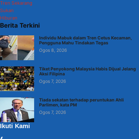
Tren Sekarang
Sukan
Hiburan
Berita Terkini
Individu Mabuk dalam Tren Cetus Kecaman,
Pengguna Mahu Tindakan Tegas
Ogos 8, 2026
Tiket Penyokong Malaysia Habis Dijual Jelang
Aksi Filipina
Ogos 7, 2026
Tiada sekatan terhadap peruntukan Ahli
Parlimen, kata PM
Ogos 7, 2026
Ikuti Kami