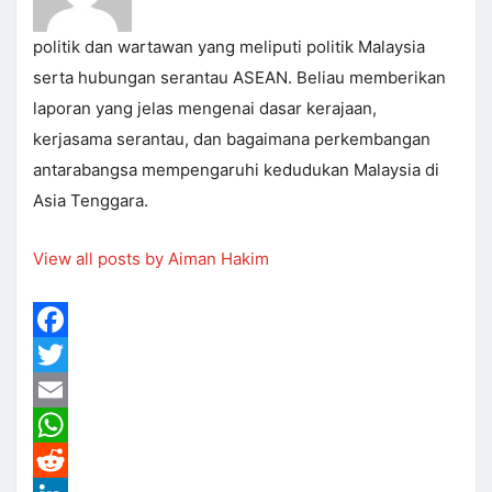
politik dan wartawan yang meliputi politik Malaysia
serta hubungan serantau ASEAN. Beliau memberikan
laporan yang jelas mengenai dasar kerajaan,
kerjasama serantau, dan bagaimana perkembangan
antarabangsa mempengaruhi kedudukan Malaysia di
Asia Tenggara.
View all posts by Aiman Hakim
Facebook
Twitter
Email
WhatsApp