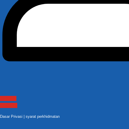
Contact
Sitemap
Dasar Privasi
|
syarat perkhidmatan