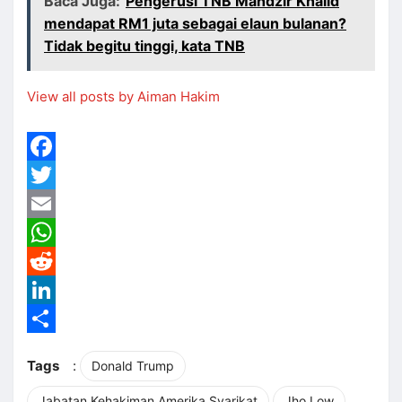
Baca Juga:
Pengerusi TNB Mahdzir Khalid
mendapat RM1 juta sebagai elaun bulanan?
Tidak begitu tinggi, kata TNB
View all posts by Aiman Hakim
Facebook
Twitter
Email
WhatsApp
Reddit
LinkedIn
Share
Tags
:
Donald Trump
Jabatan Kehakiman Amerika Syarikat
Jho Low