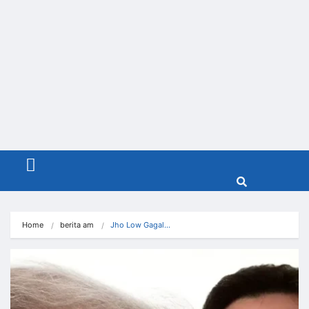
Menu
Home
berita am
Jho Low Gagal…