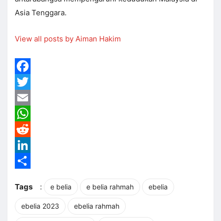
Asia Tenggara.
View all posts by Aiman Hakim
Facebook
Twitter
Email
WhatsApp
Reddit
LinkedIn
Share
Tags
:
e belia
e belia rahmah
ebelia
ebelia 2023
ebelia rahmah