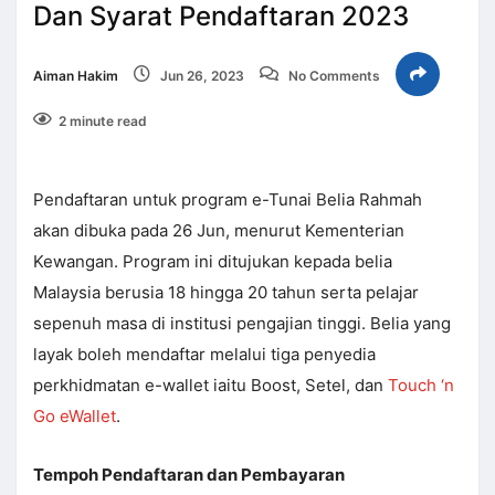
Dan Syarat Pendaftaran 2023
Aiman Hakim
Jun 26, 2023
No Comments
2 minute read
Pendaftaran untuk program e-Tunai Belia Rahmah
akan dibuka pada 26 Jun, menurut Kementerian
Kewangan. Program ini ditujukan kepada belia
Malaysia berusia 18 hingga 20 tahun serta pelajar
sepenuh masa di institusi pengajian tinggi. Belia yang
layak boleh mendaftar melalui tiga penyedia
perkhidmatan e-wallet iaitu Boost, Setel, dan
Touch ‘n
Go eWallet
.
Tempoh Pendaftaran dan Pembayaran