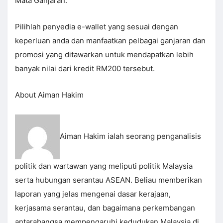
Mata Ganjaran.
Pilihlah penyedia e-wallet yang sesuai dengan
keperluan anda dan manfaatkan pelbagai ganjaran dan
promosi yang ditawarkan untuk mendapatkan lebih
banyak nilai dari kredit RM200 tersebut.
About Aiman Hakim
Aiman Hakim ialah seorang penganalisis
politik dan wartawan yang meliputi politik Malaysia
serta hubungan serantau ASEAN. Beliau memberikan
laporan yang jelas mengenai dasar kerajaan,
kerjasama serantau, dan bagaimana perkembangan
antarabangsa mempengaruhi kedudukan Malaysia di