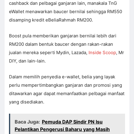
cashback dan pelbagai ganjaran lain, manakala TnG
eWallet menawarkan baucer bernilai sehingga RM550
disamping kredit eBeliaRahmah RM200.
Boost pula memberikan ganjaran bernilai lebih dari
RM200 dalam bentuk baucer dengan rakan-rakan
jualan mereka seperti Mydin, Lazada,
Inside Scoop
, Mr
DIY, dan lain-lain.
Dalam memilih penyedia e-wallet, belia yang layak
perlu mempertimbangkan ganjaran dan promosi yang
ditawarkan agar dapat memanfaatkan pelbagai manfaat
yang disediakan.
Baca Juga:
Pemuda DAP Sindir PN Isu
Pelantikan Pengerusi Baharu yang Masih