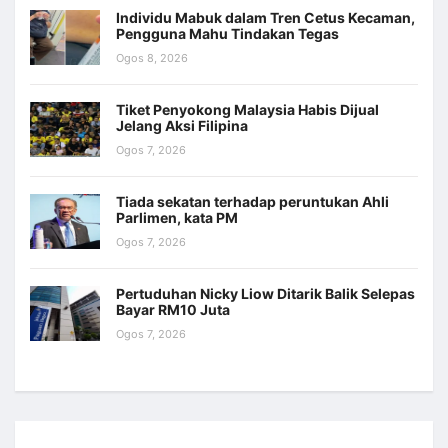
Individu Mabuk dalam Tren Cetus Kecaman,
Pengguna Mahu Tindakan Tegas
Ogos 8, 2026
Tiket Penyokong Malaysia Habis Dijual
Jelang Aksi Filipina
Ogos 7, 2026
Tiada sekatan terhadap peruntukan Ahli
Parlimen, kata PM
Ogos 7, 2026
Pertuduhan Nicky Liow Ditarik Balik Selepas
Bayar RM10 Juta
Ogos 7, 2026