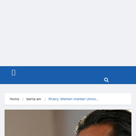
Menu
Home
berita am
Khairy: Menteri-menteri Umno…