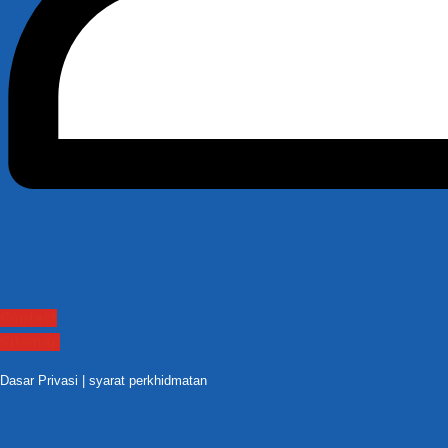
Contact
Sitemap
Dasar Privasi
|
syarat perkhidmatan