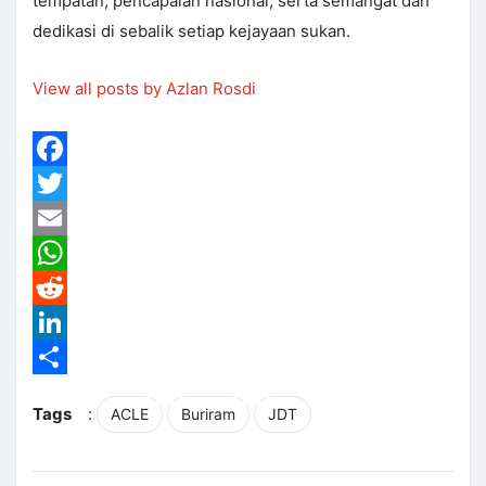
tempatan, pencapaian nasional, serta semangat dan
dedikasi di sebalik setiap kejayaan sukan.
View all posts by Azlan Rosdi
Facebook
Twitter
Email
WhatsApp
Reddit
LinkedIn
Share
Tags
:
ACLE
Buriram
JDT