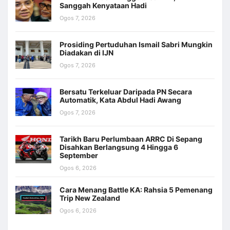
Sanggah Kenyataan Hadi
Ogos 7, 2026
Prosiding Pertuduhan Ismail Sabri Mungkin
Diadakan di IJN
Ogos 7, 2026
Bersatu Terkeluar Daripada PN Secara
Automatik, Kata Abdul Hadi Awang
Ogos 7, 2026
Tarikh Baru Perlumbaan ARRC Di Sepang
Disahkan Berlangsung 4 Hingga 6
September
Ogos 6, 2026
Cara Menang Battle KA: Rahsia 5 Pemenang
Trip New Zealand
Ogos 6, 2026