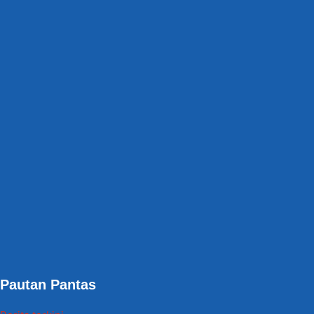
Pautan Pantas