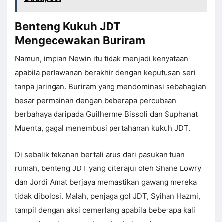
Benteng Kukuh JDT
Mengecewakan Buriram
Namun, impian Newin itu tidak menjadi kenyataan
apabila perlawanan berakhir dengan keputusan seri
tanpa jaringan. Buriram yang mendominasi sebahagian
besar permainan dengan beberapa percubaan
berbahaya daripada Guilherme Bissoli dan Suphanat
Muenta, gagal menembusi pertahanan kukuh JDT.
Di sebalik tekanan bertali arus dari pasukan tuan
rumah, benteng JDT yang diterajui oleh Shane Lowry
dan Jordi Amat berjaya memastikan gawang mereka
tidak dibolosi. Malah, penjaga gol JDT, Syihan Hazmi,
tampil dengan aksi cemerlang apabila beberapa kali