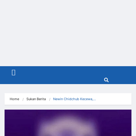
Menu
Home
Sukan Berita
Newin Chidchub Kecewa,…