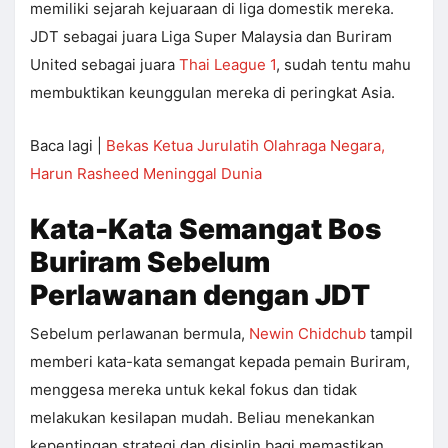
memiliki sejarah kejuaraan di liga domestik mereka.
JDT sebagai juara Liga Super Malaysia dan Buriram
United sebagai juara
Thai League 1
, sudah tentu mahu
membuktikan keunggulan mereka di peringkat Asia.
Baca lagi |
Bekas Ketua Jurulatih Olahraga Negara,
Harun Rasheed Meninggal Dunia
Kata-Kata Semangat Bos
Buriram Sebelum
Perlawanan dengan JDT
Sebelum perlawanan bermula,
Newin Chidchub
tampil
memberi kata-kata semangat kepada pemain Buriram,
menggesa mereka untuk kekal fokus dan tidak
melakukan kesilapan mudah. Beliau menekankan
kepentingan strategi dan disiplin bagi memastikan