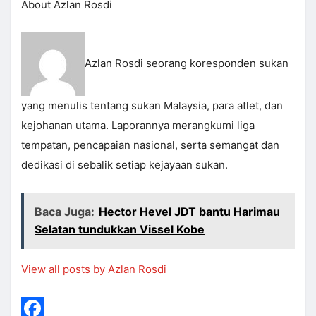
About Azlan Rosdi
Azlan Rosdi seorang koresponden sukan
yang menulis tentang sukan Malaysia, para atlet, dan
kejohanan utama. Laporannya merangkumi liga
tempatan, pencapaian nasional, serta semangat dan
dedikasi di sebalik setiap kejayaan sukan.
Baca Juga:
Hector Hevel JDT bantu Harimau
Selatan tundukkan Vissel Kobe
View all posts by Azlan Rosdi