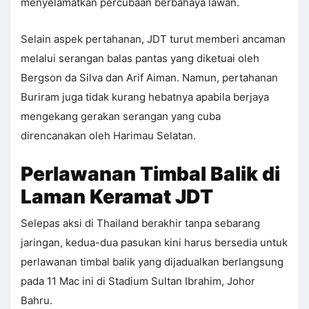
menyelamatkan percubaan berbahaya lawan.
Selain aspek pertahanan, JDT turut memberi ancaman
melalui serangan balas pantas yang diketuai oleh
Bergson da Silva dan Arif Aiman. Namun, pertahanan
Buriram juga tidak kurang hebatnya apabila berjaya
mengekang gerakan serangan yang cuba
direncanakan oleh Harimau Selatan.
Perlawanan Timbal Balik di
Laman Keramat JDT
Selepas aksi di Thailand berakhir tanpa sebarang
jaringan, kedua-dua pasukan kini harus bersedia untuk
perlawanan timbal balik yang dijadualkan berlangsung
pada 11 Mac ini di Stadium Sultan Ibrahim, Johor
Bahru.