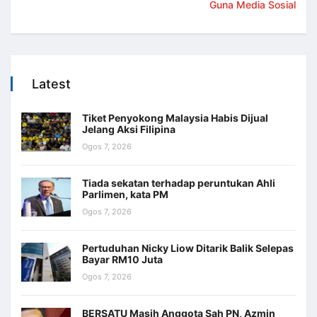
Guna Media Sosial
Latest
Tiket Penyokong Malaysia Habis Dijual
Jelang Aksi Filipina
Ogos 7, 2026
Tiada sekatan terhadap peruntukan Ahli
Parlimen, kata PM
Ogos 7, 2026
Pertuduhan Nicky Liow Ditarik Balik Selepas
Bayar RM10 Juta
Ogos 7, 2026
BERSATU Masih Anggota Sah PN, Azmin