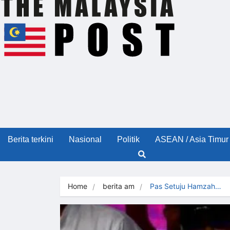
Berita terkini
Nasional
Politik
ASEAN / Asia Timur
Home
berita am
Pas Setuju Hamzah…