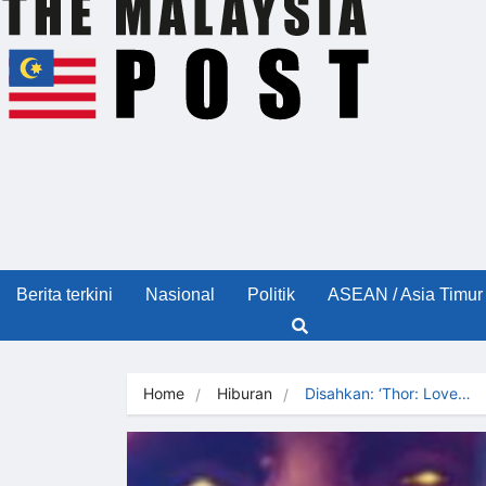
Berita terkini
Nasional
Politik
ASEAN / Asia Timur
Home
Hiburan
Disahkan: ‘Thor: Love…