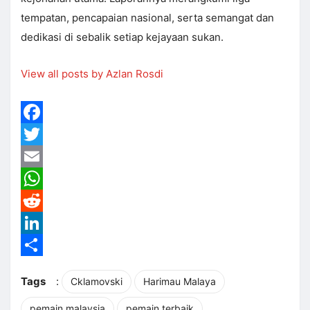
tempatan, pencapaian nasional, serta semangat dan
dedikasi di sebalik setiap kejayaan sukan.
View all posts by Azlan Rosdi
Facebook
Twitter
Email
WhatsApp
Reddit
LinkedIn
Share
Tags
:
Cklamovski
Harimau Malaya
pemain malaysia
pemain terbaik