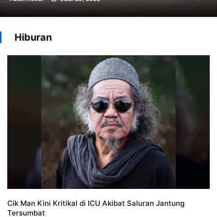
Hiburan
Cik Man Kini Kritikal di ICU Akibat Saluran Jantung
R
Tersumbat
D