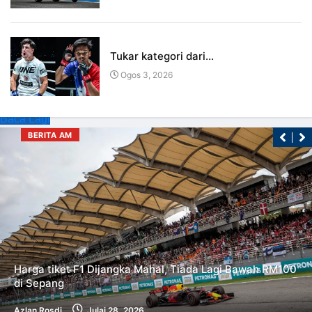
Tukar kategori dari...
Ogos 3, 2026
Baca Lagi
BERITA AM
Harga tiket F1 Dijangka Mahal, Tiada Lagi Bawah RM100
di Sepang
Azlan Rosdi
Julai 28, 2026