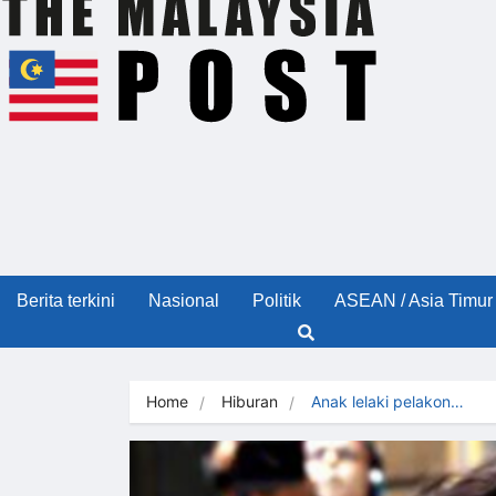
Berita terkini
Nasional
Politik
ASEAN / Asia Timur
Home
Hiburan
Anak lelaki pelakon…