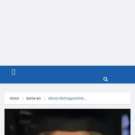
Menu
Home
berita am
Aktivis Rohingya Kritik…