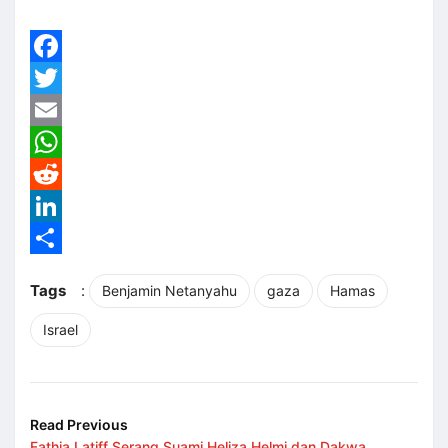
Facebook
Twitter
Email
WhatsApp
Reddit
LinkedIn
Share
Tags
:
Benjamin Netanyahu
gaza
Hamas
Israel
Read Previous
Fathia Latiff Serang Suami Heliza Helmi dan Dakwa