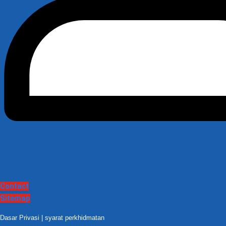
Contact
Sitemap
Dasar Privasi
|
syarat perkhidmatan