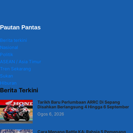
Pautan Pantas
Berita terkini
Nasional
Politik
ASEAN / Asia Timur
Tren Sekarang
Sukan
Hiburan
Berita Terkini
Tarikh Baru Perlumbaan ARRC Di Sepang
Disahkan Berlangsung 4 Hingga 6 September
Ogos 6, 2026
Cara Menang Battle KA: Rahsia 5 Pemenang