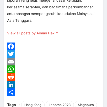
laporan yang jelas mengenai dasar kerajaan,
kerjasama serantau, dan bagaimana perkembangan
antarabangsa mempengaruhi kedudukan Malaysia di
Asia Tenggara.
View all posts by Aiman Hakim
Facebook
Twitter
Email
WhatsApp
Reddit
LinkedIn
Share
Tags
:
Hong Kong
Laporan 2023
Singapura