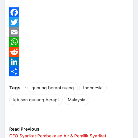
Facebook
Twitter
Email
WhatsApp
Reddit
LinkedIn
Share
Tags
:
gunung berapi ruang
Indonesia
letusan gunung berapi
Malaysia
Read Previous
CEO Syarikat Pembekalan Air & Pemilik Syarikat