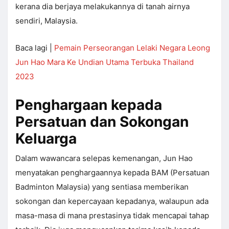
kerana dia berjaya melakukannya di tanah airnya
sendiri, Malaysia.
Baca lagi |
Pemain Perseorangan Lelaki Negara Leong
Jun Hao Mara Ke Undian Utama Terbuka Thailand
2023
Penghargaan kepada
Persatuan dan Sokongan
Keluarga
Dalam wawancara selepas kemenangan, Jun Hao
menyatakan penghargaannya kepada BAM (Persatuan
Badminton Malaysia) yang sentiasa memberikan
sokongan dan kepercayaan kepadanya, walaupun ada
masa-masa di mana prestasinya tidak mencapai tahap