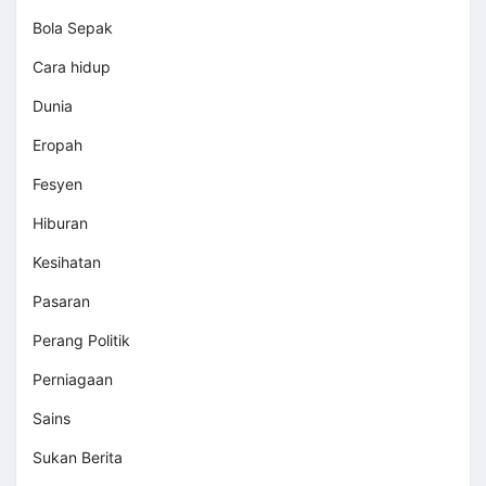
Bola Sepak
Cara hidup
Dunia
Eropah
Fesyen
Hiburan
Kesihatan
Pasaran
Perang Politik
Perniagaan
Sains
Sukan Berita