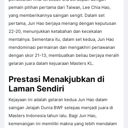
pemain pilihan pertama dari Taiwan, Lee Chia Hao,
yang memberikannya saingan sengit. Dalam set
pertama, Jun Hao berjaya menang dengan keputusan
22-20, menunjukkan ketabahan dan kecekalan
mentalnya. Sementara itu, dalam set kedua, Jun Hao
mendominasi permainan dan mengakhiri perlawanan
dengan skor 21-13, membuatkan beliau berjaya meraih
gelaran juara dalam kejuaraan Masters KL.
Prestasi Menakjubkan di
Laman Sendiri
Kejayaan ini adalah gelaran kedua Jun Hao dalam
saingan Jelajah Dunia BWF selepas menjadi juara di
Masters Indonesia tahun lalu. Bagi Jun Hao,
kemenangan ini memiliki makna yang lebih mendalam