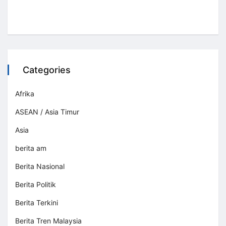
Categories
Afrika
ASEAN / Asia Timur
Asia
berita am
Berita Nasional
Berita Politik
Berita Terkini
Berita Tren Malaysia