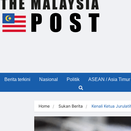
Berita terkini
Nasional
Politik
ASEAN / Asia Timur
Home
Sukan Berita
Kenali Ketua Jurulat