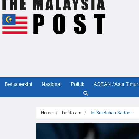
Berita terkini
Nasional
Politik
ASEAN / Asia Timur
Home
berita am
Ini Kelebihan Badan…