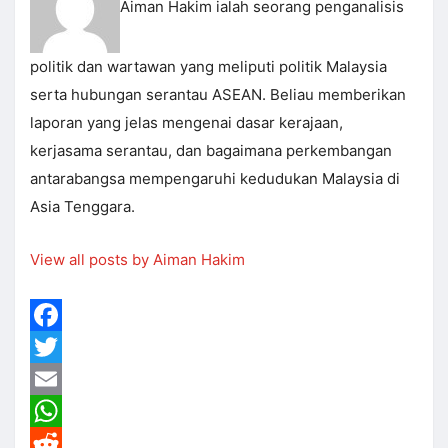
Aiman Hakim ialah seorang penganalisis
politik dan wartawan yang meliputi politik Malaysia
serta hubungan serantau ASEAN. Beliau memberikan
laporan yang jelas mengenai dasar kerajaan,
kerjasama serantau, dan bagaimana perkembangan
antarabangsa mempengaruhi kedudukan Malaysia di
Asia Tenggara.
View all posts by Aiman Hakim
Facebook
Twitter
Email
WhatsApp