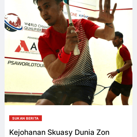
SUKAN BERITA
Kejohanan Skuasy Dunia Zon