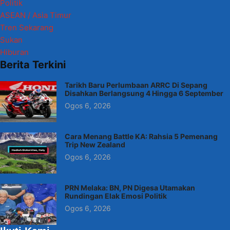
Politik
ASEAN / Asia Timur
Tren Sekarang
Sukan
Hiburan
Berita Terkini
Tarikh Baru Perlumbaan ARRC Di Sepang
Disahkan Berlangsung 4 Hingga 6 September
Ogos 6, 2026
Cara Menang Battle KA: Rahsia 5 Pemenang
Trip New Zealand
Ogos 6, 2026
PRN Melaka: BN, PN Digesa Utamakan
Rundingan Elak Emosi Politik
Ogos 6, 2026