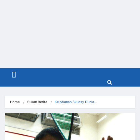
Menu
Home
Sukan Berita
Kejohanan Skuasy Dunia…