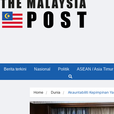
Berita terkini
Nasional
Politik
ASEAN / Asia Timur
Home
Dunia
Akauntabiliti Kepimpinan 