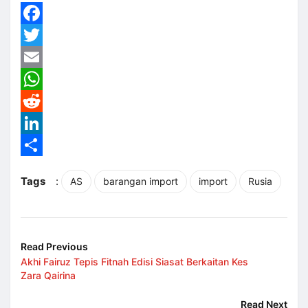
Facebook
Twitter
Email
WhatsApp
Reddit
LinkedIn
Share
Tags
:
AS
barangan import
import
Rusia
Read Previous
Akhi Fairuz Tepis Fitnah Edisi Siasat Berkaitan Kes
Zara Qairina
Read Next