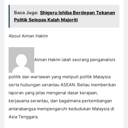
Baca Juga:
Shigeru Ishiba Berdepan Tekanan
Politik Selepas Kalah Majoriti
About Aiman Hakim
Aiman Hakim ialah seorang penganalisis
politik dan wartawan yang meliputi politik Malaysia
serta hubungan serantau ASEAN. Beliau memberikan
laporan yang jelas mengenai dasar kerajaan,
kerjasama serantau, dan bagaimana perkembangan
antarabangsa mempengaruhi kedudukan Malaysia di
Asia Tenggara.