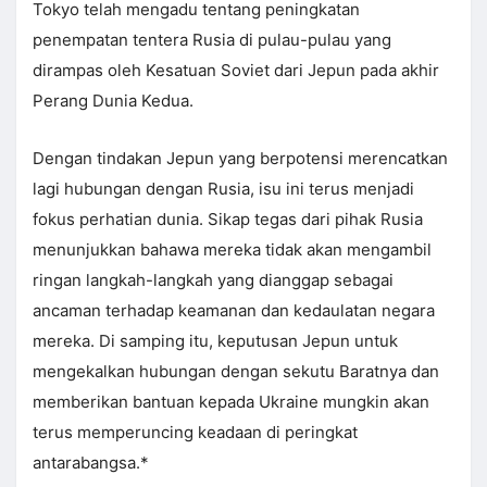
Tokyo telah mengadu tentang peningkatan
penempatan tentera Rusia di pulau-pulau yang
dirampas oleh Kesatuan Soviet dari Jepun pada akhir
Perang Dunia Kedua.
Dengan tindakan Jepun yang berpotensi merencatkan
lagi hubungan dengan Rusia, isu ini terus menjadi
fokus perhatian dunia. Sikap tegas dari pihak Rusia
menunjukkan bahawa mereka tidak akan mengambil
ringan langkah-langkah yang dianggap sebagai
ancaman terhadap keamanan dan kedaulatan negara
mereka. Di samping itu, keputusan Jepun untuk
mengekalkan hubungan dengan sekutu Baratnya dan
memberikan bantuan kepada Ukraine mungkin akan
terus memperuncing keadaan di peringkat
antarabangsa.*