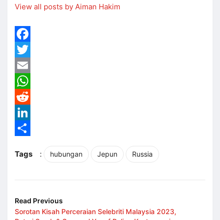
View all posts by Aiman Hakim
Facebook
Twitter
Email
WhatsApp
Reddit
LinkedIn
Share
Tags
:
hubungan
Jepun
Russia
Read Previous
Sorotan Kisah Perceraian Selebriti Malaysia 2023,