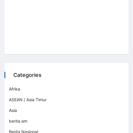
Categories
Afrika
ASEAN / Asia Timur
Asia
berita am
Berita Nasional