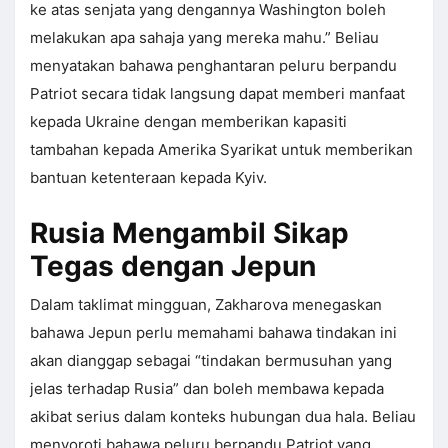
ke atas senjata yang dengannya Washington boleh
melakukan apa sahaja yang mereka mahu.” Beliau
menyatakan bahawa penghantaran peluru berpandu
Patriot secara tidak langsung dapat memberi manfaat
kepada Ukraine dengan memberikan kapasiti
tambahan kepada Amerika Syarikat untuk memberikan
bantuan ketenteraan kepada Kyiv.
Rusia Mengambil Sikap
Tegas dengan Jepun
Dalam taklimat mingguan, Zakharova menegaskan
bahawa Jepun perlu memahami bahawa tindakan ini
akan dianggap sebagai “tindakan bermusuhan yang
jelas terhadap Rusia” dan boleh membawa kepada
akibat serius dalam konteks hubungan dua hala. Beliau
menyoroti bahawa peluru berpandu Patriot yang