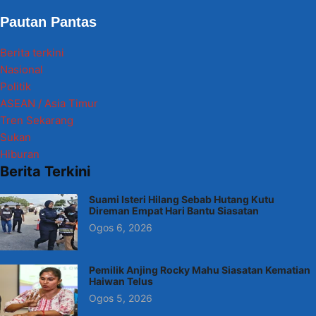
Pautan Pantas
Berita terkini
Nasional
Politik
ASEAN / Asia Timur
Tren Sekarang
Sukan
Hiburan
Berita Terkini
Suami Isteri Hilang Sebab Hutang Kutu
Direman Empat Hari Bantu Siasatan
Ogos 6, 2026
Pemilik Anjing Rocky Mahu Siasatan Kematian
Haiwan Telus
Ogos 5, 2026