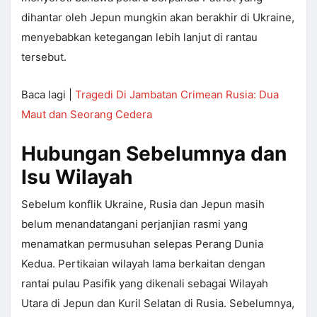
dihantar oleh Jepun mungkin akan berakhir di Ukraine,
menyebabkan ketegangan lebih lanjut di rantau
tersebut.
Baca lagi |
Tragedi Di Jambatan Crimean Rusia: Dua
Maut dan Seorang Cedera
Hubungan Sebelumnya dan
Isu Wilayah
Sebelum konflik Ukraine, Rusia dan Jepun masih
belum menandatangani perjanjian rasmi yang
menamatkan permusuhan selepas Perang Dunia
Kedua. Pertikaian wilayah lama berkaitan dengan
rantai pulau Pasifik yang dikenali sebagai Wilayah
Utara di Jepun dan Kuril Selatan di Rusia. Sebelumnya,