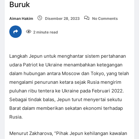
Buruk
Aiman Hakim
Disember 28, 2023
No Comments
2 minute read
Langkah Jepun untuk menghantar sistem pertahanan
udara Patriot ke Ukraine menambahkan ketegangan
dalam hubungan antara Moscow dan Tokyo, yang telah
mengalami penurunan ketara sejak Rusia mengirim
puluhan ribu tentera ke Ukraine pada Februari 2022.
Sebagai tindak balas, Jepun turut menyertai sekutu
Barat dalam memberikan sekatan ekonomi terhadap
Rusia.
Menurut Zakharova, “Pihak Jepun kehilangan kawalan