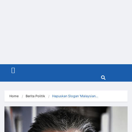
Menu
Home
Berita Politik
Hapuskan Slogan ‘Malaysian…