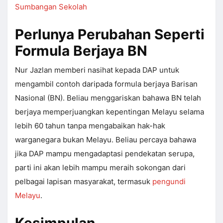
Sumbangan Sekolah
Perlunya Perubahan Seperti
Formula Berjaya BN
Nur Jazlan memberi nasihat kepada DAP untuk
mengambil contoh daripada formula berjaya Barisan
Nasional (BN). Beliau menggariskan bahawa BN telah
berjaya memperjuangkan kepentingan Melayu selama
lebih 60 tahun tanpa mengabaikan hak-hak
warganegara bukan Melayu. Beliau percaya bahawa
jika DAP mampu mengadaptasi pendekatan serupa,
parti ini akan lebih mampu meraih sokongan dari
pelbagai lapisan masyarakat, termasuk
pengundi
Melayu
.