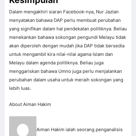
Kesimpulan
Dalam mengakhiri siaran Facebook-nya, Nur Jazlan
menyatakan bahawa DAP perlu membuat perubahan
yang signifikan dalam hal pendekatan politiknya. Beliau
menekankan bahawa sokongan pengundi Melayu tidak
akan diperoleh dengan mudah jika DAP tidak bersedia
untuk mengambil kira nilai-nilai agama Islam dan
Melayu dalam agenda politiknya. Beliau juga
menggariskan bahawa Umno juga perlu menjalankan
perubahan dalam usaha untuk meraih sokongan yang
lebih luas.
About Aiman Hakim
Aiman Hakim ialah seorang penganalisis