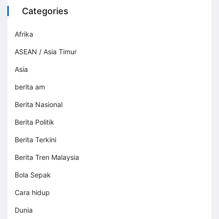
Categories
Afrika
ASEAN / Asia Timur
Asia
berita am
Berita Nasional
Berita Politik
Berita Terkini
Berita Tren Malaysia
Bola Sepak
Cara hidup
Dunia