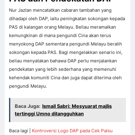
Nur Jazlan mencatatkan cabaran tambahan yang
dihadapi oleh DAP, iaitu peningkatan sokongan kepada
PAS di kalangan orang Melayu. Beliau meramalkan
kemungkinan di mana pengundi Cina akan terus
menyokong DAP sementara pengundi Melayu beralih
sokongan kepada PAS. Bagi mengelakkan senario ini,
beliau menyatakan bahawa DAP perlu menjalankan
pendekatan yang lebih sederhana yang memenuhi
kehendak komuniti Cina dan juga dapat diterima oleh
pengundi Melayu.
Baca Juga:
Ismail Sabri: Mesyuarat majlis
tertinggi Umno ditangguhkan
Baca lagi |
Kontroversi Logo DAP pada Cek Palsu