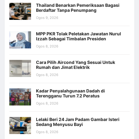
Thailand Benarkan Pemeriksaan Bagasi
Berdaftar Tanpa Penumpang
Ogos 9, 2026
MPP PKR Tolak Peletakan Jawatan Nurul
Izzah Sebagai Timbalan Presiden
Ogos 8, 2026
Cara Pilih Aircond Yang Sesuai Untuk
Rumah dan Jimat Elektrik
Ogos 8, 2026
Kadar Penyalahgunaan Dadah di
Terengganu Turun 7.2 Peratus
Ogos 8, 2026
Lelaki Beri 24 Jam Padam Gambar Isteri
Sedang Menyusu Bayi
Ogos 8, 2026