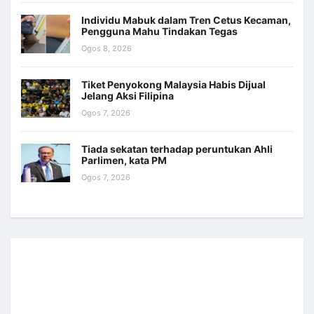
Individu Mabuk dalam Tren Cetus Kecaman,
Pengguna Mahu Tindakan Tegas
Ogos 8, 2026
Tiket Penyokong Malaysia Habis Dijual
Jelang Aksi Filipina
Ogos 7, 2026
Tiada sekatan terhadap peruntukan Ahli
Parlimen, kata PM
Ogos 7, 2026