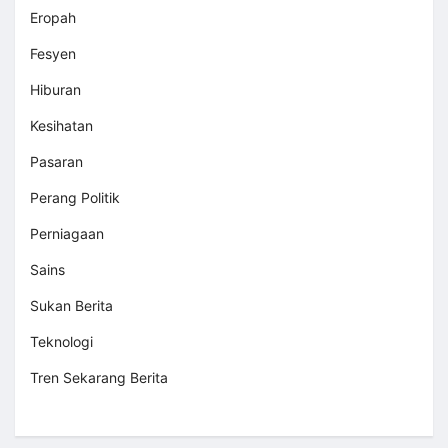
Eropah
Fesyen
Hiburan
Kesihatan
Pasaran
Perang Politik
Perniagaan
Sains
Sukan Berita
Teknologi
Tren Sekarang Berita