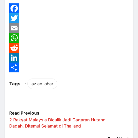
Facebook
Twitter
Email
WhatsApp
Reddit
LinkedIn
Share
Tags
:
azlan johar
Read Previous
2 Rakyat Malaysia Diculik Jadi Cagaran Hutang
Dadah, Ditemui Selamat di Thailand