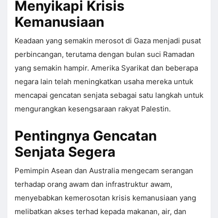
Menyikapi Krisis
Kemanusiaan
Keadaan yang semakin merosot di Gaza menjadi pusat
perbincangan, terutama dengan bulan suci Ramadan
yang semakin hampir. Amerika Syarikat dan beberapa
negara lain telah meningkatkan usaha mereka untuk
mencapai gencatan senjata sebagai satu langkah untuk
mengurangkan kesengsaraan rakyat Palestin.
Pentingnya Gencatan
Senjata Segera
Pemimpin Asean dan Australia mengecam serangan
terhadap orang awam dan infrastruktur awam,
menyebabkan kemerosotan krisis kemanusiaan yang
melibatkan akses terhad kepada makanan, air, dan