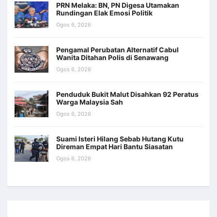
PRN Melaka: BN, PN Digesa Utamakan
Rundingan Elak Emosi Politik
Ogos 6, 2026
Pengamal Perubatan Alternatif Cabul
Wanita Ditahan Polis di Senawang
Ogos 6, 2026
Penduduk Bukit Malut Disahkan 92 Peratus
Warga Malaysia Sah
Ogos 6, 2026
Suami Isteri Hilang Sebab Hutang Kutu
Direman Empat Hari Bantu Siasatan
Ogos 6, 2026