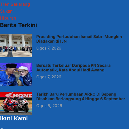
Tren Sekarang
Sukan
Hiburan
Berita Terkini
Prosiding Pertuduhan Ismail Sabri Mungkin
Diadakan di IJN
Ogos 7, 2026
Bersatu Terkeluar Daripada PN Secara
Automatik, Kata Abdul Hadi Awang
Ogos 7, 2026
Tarikh Baru Perlumbaan ARRC Di Sepang
Disahkan Berlangsung 4 Hingga 6 September
Ogos 6, 2026
Ikuti Kami