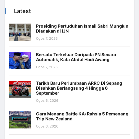
Latest
Prosiding Pertuduhan Ismail Sabri Mungkin
Diadakan di IJN
Ogos 7, 2026
Bersatu Terkeluar Daripada PN Secara
Automatik, Kata Abdul Hadi Awang
Ogos 7, 2026
Tarikh Baru Perlumbaan ARRC Di Sepang
Disahkan Berlangsung 4 Hingga 6
September
Ogos 6, 2026
Cara Menang Battle KA: Rahsia 5 Pemenang
Trip New Zealand
Ogos 6, 2026