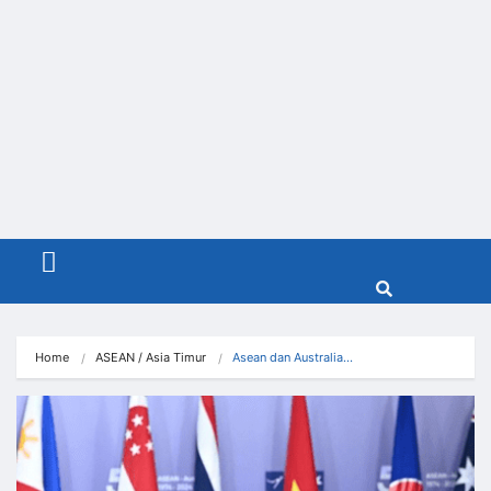
Menu
Home
ASEAN / Asia Timur
Asean dan Australia…