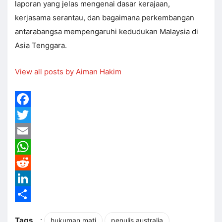
laporan yang jelas mengenai dasar kerajaan,
kerjasama serantau, dan bagaimana perkembangan
antarabangsa mempengaruhi kedudukan Malaysia di
Asia Tenggara.
View all posts by Aiman Hakim
Facebook
Twitter
Email
WhatsApp
Reddit
LinkedIn
Share
Tags
:
hukuman mati
penulis australia