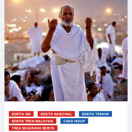
BERITA AM
BERITA NASIONAL
BERITA TERKINI
BERITA TREN MALAYSIA
CARA HIDUP
TREN SEKARANG BERITA