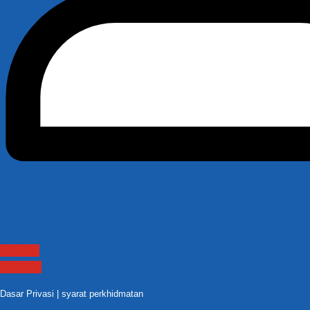
Contact
Sitemap
Dasar Privasi
|
syarat perkhidmatan