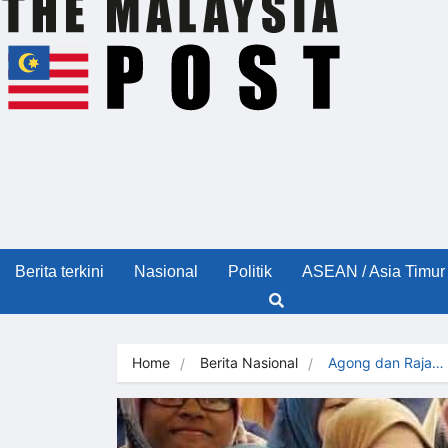
Berita terkini
Nasional
Politik
ASEAN / Asia Timur
Home
Berita Nasional
Agong dan Raja…