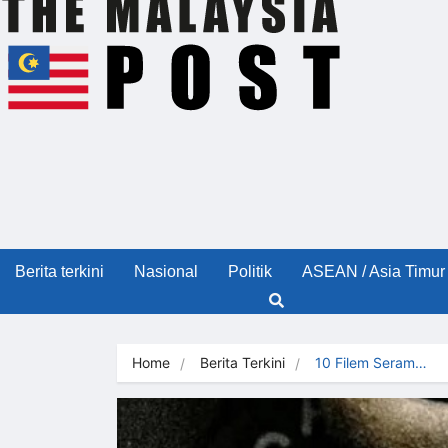
Berita terkini
Nasional
Politik
ASEAN / Asia Timur
Home
Berita Terkini
10 Filem Seram…