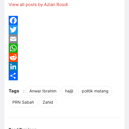
View all posts by Azlan Rosdi
Facebook
Twitter
Email
WhatsApp
Reddit
LinkedIn
Share
Tags
:
Anwar Ibrahim
hajiji
politik matang
PRN Sabah
Zahid