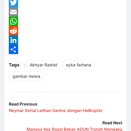
Facebook
Twitter
Email
WhatsApp
Reddit
LinkedIn
Share
Tags
:
Akhyar Rashid
eyka farhana
gambar mesra
Read Previous
Neymar Sertai Latihan Santos dengan Helikopter
Read Next
Mangsa Kes Rogol Bekas ADUN Tronoh Mengaku