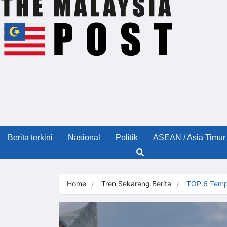
Berita terkini
Nasional
Politik
ASEAN / Asia Timur
Home
Tren Sekarang Berita
TOP 6 Tem